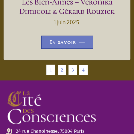
Les Bien-Aimés – Veronika
Dimicoli & Gérard Rouzier
1 juin 2025
En savoir
1
2
3
4
24 rue Chanoinesse, 75004 Paris