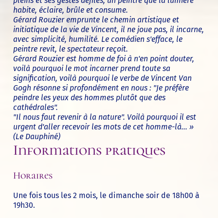
pleins et ses gestes défilés, un peintre que la lumière
habite, éclaire, brûle et consume.
Gérard Rouzier emprunte le chemin artistique et
initiatique de la vie de Vincent, il ne joue pas, il incarne,
avec simplicité, humilité. Le comédien s'efface, le
peintre revit, le spectateur reçoit.
Gérard Rouzier est homme de foi à n'en point douter,
voilà pourquoi le mot incarner prend toute sa
signification, voilà pourquoi le verbe de Vincent Van
Gogh résonne si profondément en nous : "Je préfère
peindre les yeux des hommes plutôt que des
cathédrales".
"Il nous faut revenir à la nature". Voilà pourquoi il est
urgent d'aller recevoir les mots de cet homme-là... »
(Le Dauphiné)
Informations pratiques
Horaires
Une fois tous les 2 mois, le dimanche soir de 18h00 à
19h30.