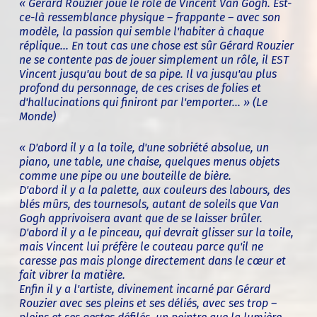
« Gérard Rouzier joue le rôle de Vincent Van Gogh. Est-
ce-là ressemblance physique – frappante – avec son
modèle, la passion qui semble l'habiter à chaque
réplique... En tout cas une chose est sûr Gérard Rouzier
ne se contente pas de jouer simplement un rôle, il EST
Vincent jusqu'au bout de sa pipe. Il va jusqu'au plus
profond du personnage, de ces crises de folies et
d'hallucinations qui finiront par l'emporter... » (Le
Monde)
« D'abord il y a la toile, d'une sobriété absolue, un
piano, une table, une chaise, quelques menus objets
comme une pipe ou une bouteille de bière.
D'abord il y a la palette, aux couleurs des labours, des
blés mûrs, des tournesols, autant de soleils que Van
Gogh apprivoisera avant que de se laisser brûler.
D'abord il y a le pinceau, qui devrait glisser sur la toile,
mais Vincent lui préfère le couteau parce qu'il ne
caresse pas mais plonge directement dans le cœur et
fait vibrer la matière.
Enfin il y a l'artiste, divinement incarné par Gérard
Rouzier avec ses pleins et ses déliés, avec ses trop –