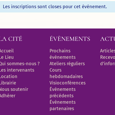
Les inscriptions sont closes pour cet événement.
LA CITÉ
ÉVÈNEMENTS
ACT
Accueil
Prochains 
Article
Le Lieu
évènements
Recevoi
Qui sommes-nous ?
Ateliers réguliers
d'info
Les intervenants
Cours 
Location
hebdomadaires
Librairie
Visioconférences
Nous soutenir
Évènements 
Adhérer
précédents
Évènements 
partenaires 