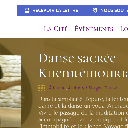
RECEVOIR LA LETTRE
NOUS SOUT
La Cité
Évènements
Lo
Danse sacrée –
Khemtémouri
À la une
, 
Ateliers / Stages
, 
Danse
Dans la simplicité, l'épure, la lente
danse et la danse un yoga. Ancrage 
Vivre le passage de la méditation
accompagnée par la musique et les
l'immobilité et le silence. Voyage 