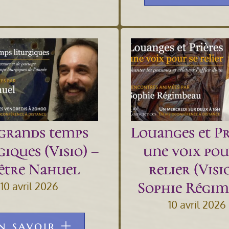
 grands temps
Louanges et Pr
giques (Visio) –
une voix pou
être Nahuel
relier (Visi
Sophie Régim
10 avril 2026
10 avril 2026
n savoir