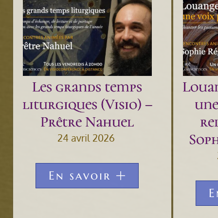
Les grands temps
Louan
liturgiques (Visio) –
une
Prêtre Nahuel
rel
Soph
24 avril 2026
En savoir
E