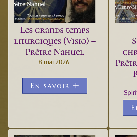
Les grands temps
liturgiques (Visio) –
S
Prêtre Nahuel
chr
Prêt
8 mai 2026
En savoir
Spir
E