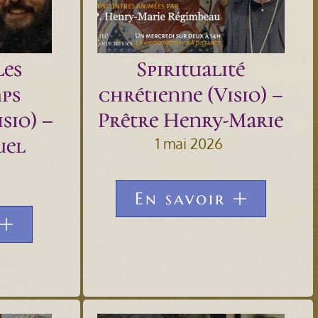
Les
Spiritualité
ps
chrétienne (Visio) –
sio) –
Prêtre Henry-Marie
uel
1 mai 2026
En savoir