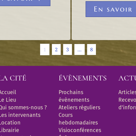
En savoir
1
2
3
…
8
LA CITÉ
ÉVÈNEMENTS
ACT
Accueil
Prochains 
Article
Le Lieu
évènements
Recevoi
Qui sommes-nous ?
Ateliers réguliers
d'info
Les intervenants
Cours 
Location
hebdomadaires
Librairie
Visioconférences