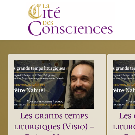
Passer
au
contenu
Les grands temps
Les
liturgiques (Visio) –
litur