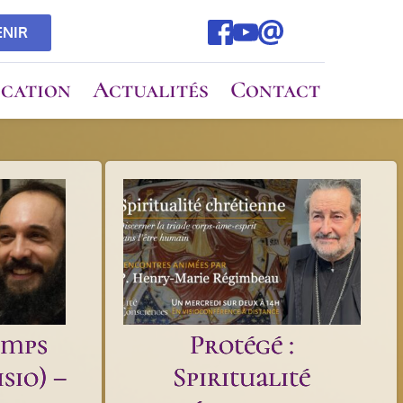
ENIR
cation
Actualités
Contact
emps
Protégé :
sio) –
Spiritualité