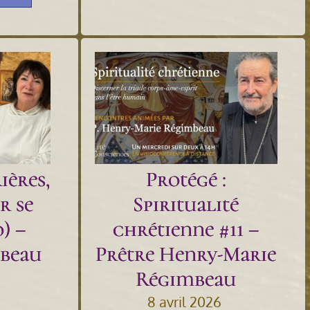
ières,
Protégé :
r se
Spiritualité
o) –
chrétienne #11 –
beau
Prêtre Henry-Marie
Régimbeau
8 avril 2026