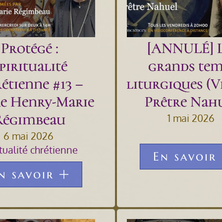
Protégé :
[ANNULÉ] 
piritualité
grands tem
étienne #13 –
liturgiques (Vi
re Henry-Marie
Prêtre Nah
Régimbeau
1 mai 2026
6 mai 2026
itualité chrétienne
En savoir
n savoir