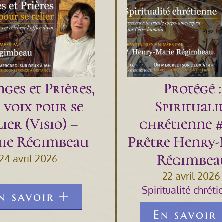
ges et Prières,
Protégé :
 voix pour se
Spirituali
ier (Visio) –
chrétienne #
ie Régimbeau
Prêtre Henry-
Régimbea
24 avril 2026
22 avril 2026
Spiritualité chrét
n savoir
En savoir