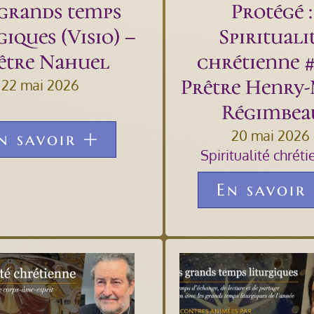
 grands temps
Protégé :
giques (Visio) –
Spirituali
être Nahuel
chrétienne #
Prêtre Henry-
22 mai 2026
Régimbea
20 mai 2026
n savoir
Spiritualité chrét
En savoir