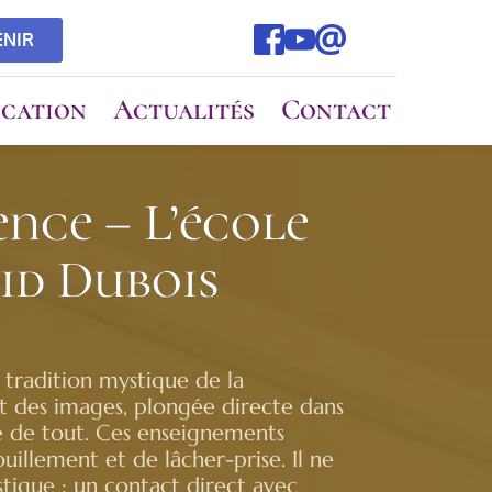
ENIR
cation
Actualités
Contact
ence – L’école
id Dubois
e tradition mystique de la
t des images, plongée directe dans
re de tout. Ces enseignements
illement et de lâcher-prise. Il ne
stique : un contact direct avec