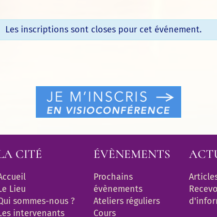
Les inscriptions sont closes pour cet événement.
LA CITÉ
ÉVÈNEMENTS
ACT
Accueil
Prochains 
Article
Le Lieu
évènements
Recevoi
Qui sommes-nous ?
Ateliers réguliers
d'info
Les intervenants
Cours 