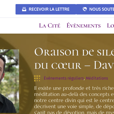
RECEVOIR LA LETTRE
NOUS SOUT
La Cité
Évènements
Lo
Oraison de sil
du cœur – Dav
Évènements réguliers
, 
Méditations
Il existe une profonde et très rich
méditation au-delà des concepts e
notre centre divin qui est le cent
décrivent une voie simple, de dépou
s'agit pas de dévotion, mais de my