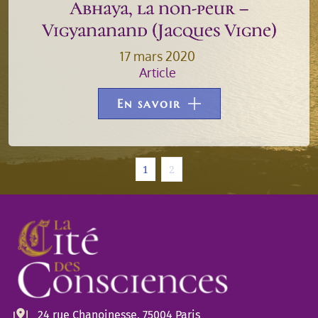
Abhaya, la non-peur –
Vigyananand (Jacques Vigne)
17 mars 2020
Article
En savoir
1
2
24 rue Chanoinesse, 75004 Paris