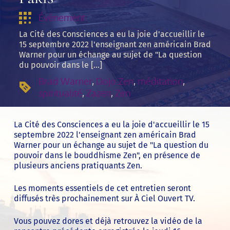
Évènement
La Cité des Consciences a eu la joie d'accueillir le
15 septembre 2022 l'enseignant zen américain Brad
Warner pour un échange au sujet de "La question
du pouvoir dans le […]
Brad Warner
, 
Dojo Zen
, 
méditation
, 
spiritualité
, 
Zazen
, 
Zen
La Cité des Consciences a eu la joie d'accueillir le 15
septembre 2022 l'enseignant zen américain Brad
Warner pour un échange au sujet de "La question du
pouvoir dans le bouddhisme Zen", en présence de
plusieurs anciens pratiquants Zen.
Les moments essentiels de cet entretien seront
diffusés très prochainement sur
À Ciel Ouvert TV
.
Vous pouvez dores et déjà retrouvez la vidéo de la